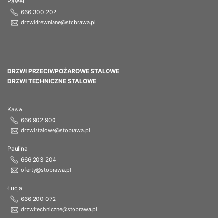
Paweł
666 300 202
drzwidrewniane@stobrawa.pl
DRZWI PRZECIWPOŻAROWE STALOWE
DRZWI TECHNICZNE STALOWE
Kasia
666 902 900
drzwistalowe@stobrawa.pl
Paulina
666 203 204
oferty@stobrawa.pl
Łucja
666 200 072
drzwitechniczne@stobrawa.pl