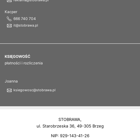
Kacper
666 740 704
it@stobrawa.pl
KSIĘGOWOŚĆ
płatności i rozliczenia
Joanna
ksiegowosc@stobrawa.pl
STOBRAWA,
ul. Starobrzeska 36, 49-305 Brzeg
NIP: 929-143-41-26