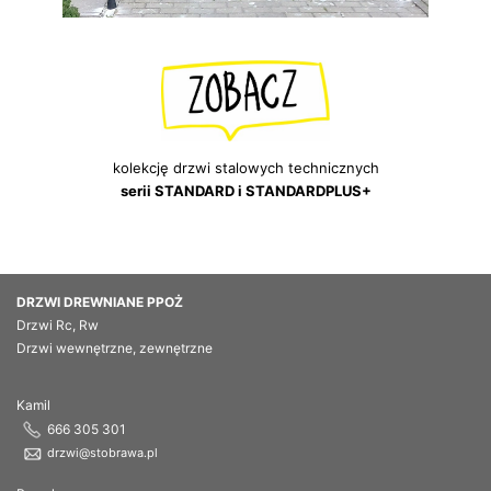
kolekcję drzwi stalowych technicznych
serii STANDARD i STANDARDPLUS+
DRZWI DREWNIANE PPOŻ
Drzwi Rc, Rw
Drzwi wewnętrzne, zewnętrzne
Kamil
666 305 301
drzwi@stobrawa.pl