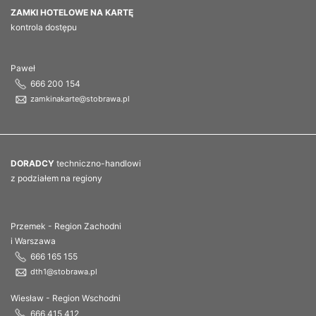
ZAMKI HOTELOWE NA KARTĘ
kontrola dostępu
Paweł
666 200 154
zamkinakarte@stobrawa.pl
DORADCY
techniczno-handlowi
z podziałem na regiony
Przemek - Region Zachodni
i Warszawa
666 165 155
dth1@stobrawa.pl
Wiesław - Region Wschodni
666 415 412