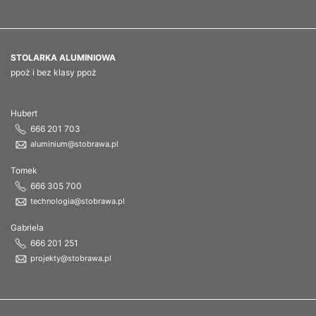
STOLARKA ALUMINIOWA
ppoż i bez klasy ppoż
Hubert
666 201 703
aluminium@stobrawa.pl
Tomek
666 305 700
technologia@stobrawa.pl
Gabriela
666 201 251
projekty@stobrawa.pl