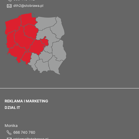
dth2@stobrawa.pl
REKLAMA I MARKETING
DZIAŁ IT
Monika
666 740 760
reklama@stobrawa.pl